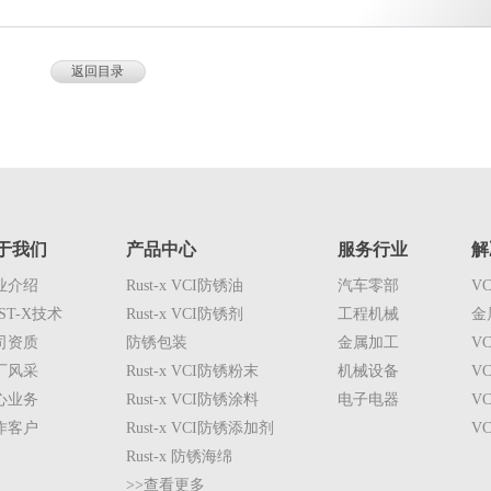
返回目录
于我们
产品中心
服务行业
解
业介绍
Rust-x VCI防锈油
汽车零部
V
ST-X技术
Rust-x VCI防锈剂
工程机械
金
司资质
防锈包装
金属加工
V
厂风采
Rust-x VCI防锈粉末
机械设备
V
心业务
Rust-x VCI防锈涂料
电子电器
V
作客户
Rust-x VCI防锈添加剂
V
Rust-x 防锈海绵
>>查看更多