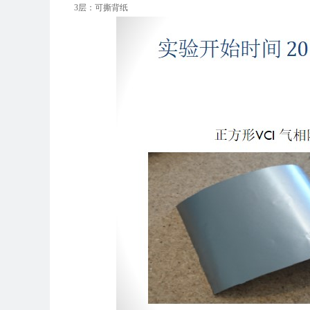
3层：可撕背纸