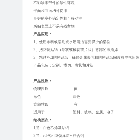
不影响零部件的酸性环境
平面和曲面均可使用
良好的室外稳定性和可移动性
所贴表面上不易有残留物
产品应用：
1、使用布料或溶剂或水喷清洁需要保护的部位
2、把防锈贴纸（卷状或模切或片状）背部的纸撕掉
3、粘贴VCI防锈贴纸，确保金属表面和防锈贴纸间没有空气间隙
产品包装：定制、模切、卷状和片状
产品性质：
物理性质 值
颜色 白色
背部粘条 有
适用于 塑料、玻璃、金属、电子
结构层次：
1层：白色乙烯基贴纸
2层：vci气相防锈涂层+ 粘合剂